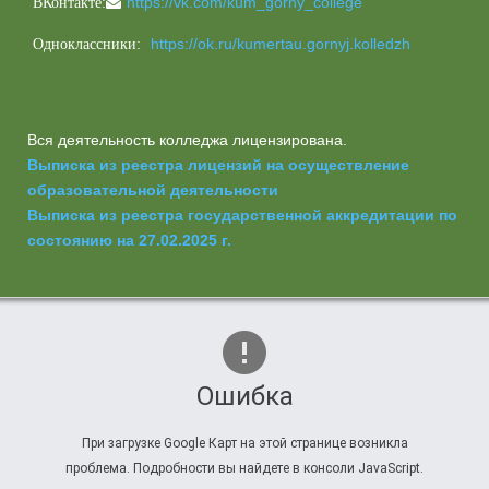
https://vk.com/kum_gorny_college
ВКонтакте:
https://ok.ru/kumertau.gornyj.kolledzh
Одноклассники:
Вся деятельность колледжа лицензирована.
Выписка из реестра лицензий на осуществление
образовательной деятельности
Выписка из реестра государственной аккредитации по
состоянию на 27.02.2025 г.
Ошибка
При загрузке Google Карт на этой странице возникла
проблема. Подробности вы найдете в консоли JavaScript.