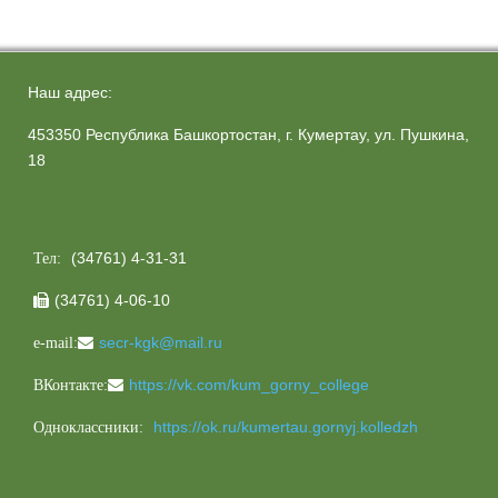
Наш адрес:
453350 Республика Башкортостан, г. Кумертау, ул. Пушкина,
18
(34761) 4-31-31
Тел:
(34761) 4-06-10

secr-kgk@mail.ru
e-mail:
https://vk.com/kum_gorny_college
ВКонтакте:
https://ok.ru/kumertau.gornyj.kolledzh
Одноклассники: