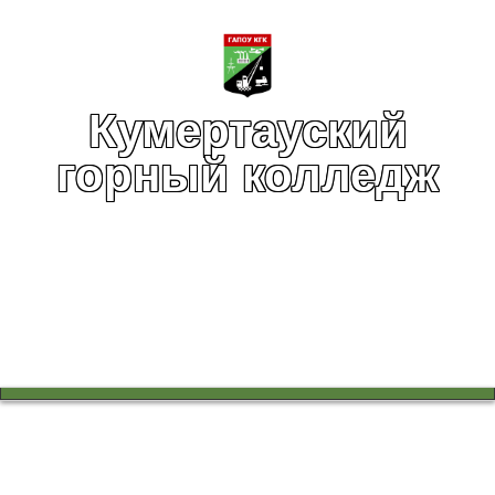
Кумертауский
горный колледж
Вы здесь:
Главная
Абитуриентам
Приёмная комиссия