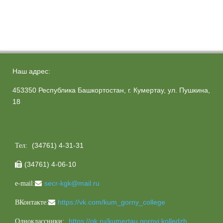
Наш адрес:
453350 Республика Башкортостан, г. Кумертау, ул. Пушкина,
18
(34761) 4-31-31
Тел:
(34761) 4-06-10

secr-kgk@mail.ru
e-mail:
https://vk.com/kum_gorny_college
ВКонтакте:
https://ok.ru/kumertau.gornyj.kolledzh
Одноклассники: