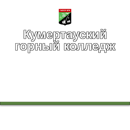
Кумертауский
горный колледж
Вы здесь:
Главная
Студенты
Студенты