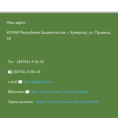
Наш адрес:
453350 Республика Башкортостан, г. Кумертау, ул. Пушкина,
18
(34761) 4-31-31
Тел:
(34761) 4-06-10

secr-kgk@mail.ru
e-mail:
https://vk.com/kum_gorny_college
ВКонтакте:
https://ok.ru/kumertau.gornyj.kolledzh
Одноклассники: