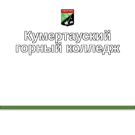
Кумертауский
горный колледж
Вы здесь:
Главная
Абитуриентам
Профориентация для школьников
Маленькая страна больших любознаек