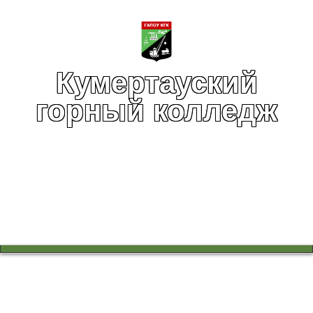
Кумертауский
горный колледж
Вы здесь:
Главная
Дополнительное образование
Объявления отделения ДПО
Приглашаем пройти обучение ответственных за