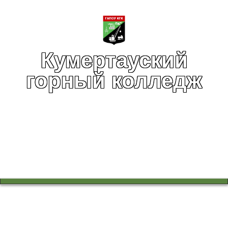
Кумертауский
горный колледж
Вы здесь:
Главная
Спортивный клуб
Спортивный клуб