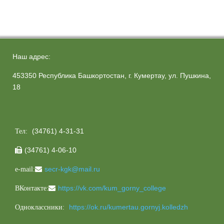
Наш адрес:
453350 Республика Башкортостан, г. Кумертау, ул. Пушкина,
18
(34761) 4-31-31
Тел:
(34761) 4-06-10

secr-kgk@mail.ru
e-mail:
https://vk.com/kum_gorny_college
ВКонтакте:
https://ok.ru/kumertau.gornyj.kolledzh
Одноклассники: