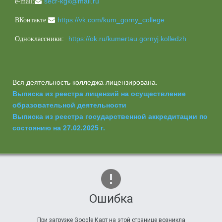
secr-kgk@mail.ru
e-mail:
https://vk.com/kum_gorny_college
ВКонтакте:
https://ok.ru/kumertau.gornyj.kolledzh
Одноклассники:
Вся деятельность колледжа лицензирована.
Выписка из реестра лицензий на осуществление
образовательной деятельности
Выписка из реестра государственной аккредитации по
состоянию на 27.02.2025 г.
Ошибка
При загрузке Google Карт на этой странице возникла