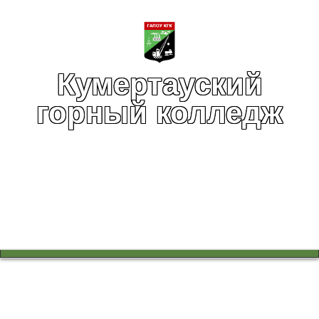
Кумертауский
горный колледж
Вы здесь:
Главная
Главная
Главная