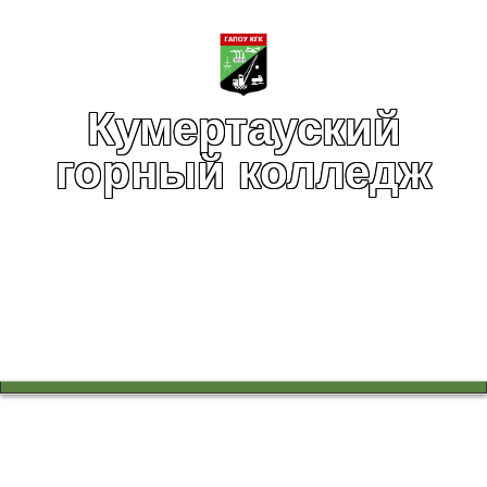
Кумертауский
горный колледж
Вы здесь:
Главная
Инфраструктура
Социально-психологическая служба
В группе 1ЮСП-24 прошел тренинг "Твой выбор!"