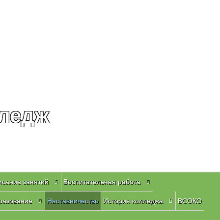
лледж
исание занятий
Воспитательная работа
разование
Наставничество
История колледжа
ВСОКО