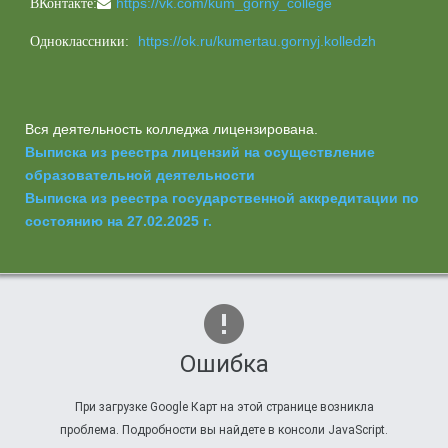
https://vk.com/kum_gorny_college
ВКонтакте:
https://ok.ru/kumertau.gornyj.kolledzh
Одноклассники:
Вся деятельность колледжа лицензирована.
Выписка из реестра лицензий на осуществление
образовательной деятельности
Выписка из реестра государственной аккредитации по
состоянию на 27.02.2025 г.
Ошибка
При загрузке Google Карт на этой странице возникла
проблема. Подробности вы найдете в консоли JavaScript.