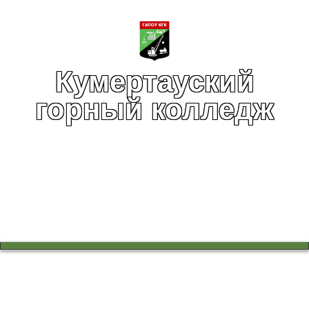
Кумертауский
горный колледж
Вы здесь:
Главная
Учебный процесс
Научно-методическая работа
Студент группы 1ТЭР-20 занял 3 место в городской