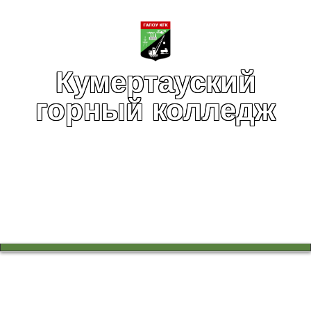
Кумертауский
горный колледж
Вы здесь:
Главная
Учебный процесс
Научно-методическая работа