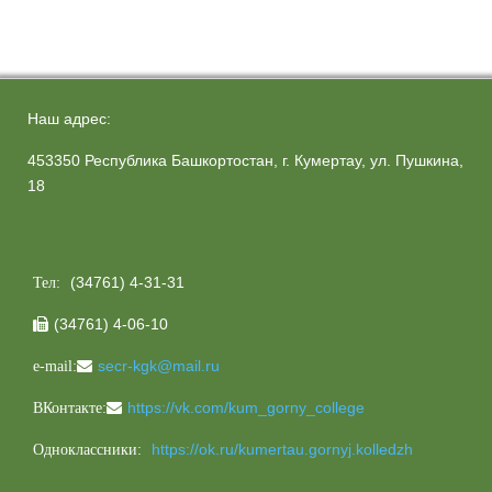
Наш адрес:
453350 Республика Башкортостан, г. Кумертау, ул. Пушкина,
18
(34761) 4-31-31
Тел:
(34761) 4-06-10

secr-kgk@mail.ru
e-mail:
https://vk.com/kum_gorny_college
ВКонтакте:
https://ok.ru/kumertau.gornyj.kolledzh
Одноклассники: