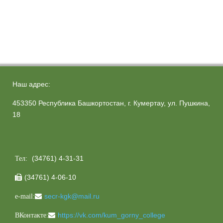
Наш адрес:
453350 Республика Башкортостан, г. Кумертау, ул. Пушкина,
18
(34761) 4-31-31
Тел:
(34761) 4-06-10

secr-kgk@mail.ru
e-mail:
https://vk.com/kum_gorny_college
ВКонтакте: