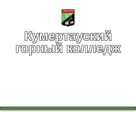
Кумертауский
горный колледж
Вы здесь:
Главная
Учебный процесс
Работа в цикловых комиссиях
Всероссийский открытый урок «Изобретай будущее»