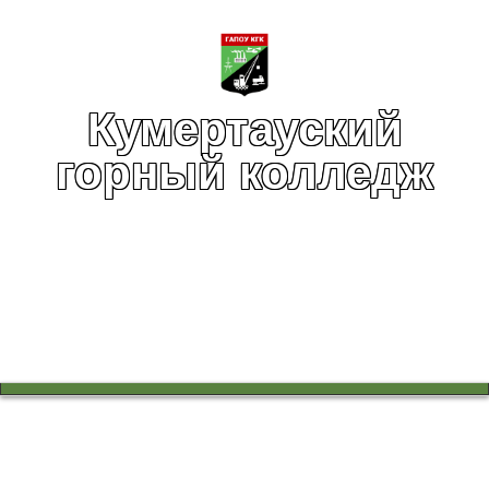
Кумертауский
горный колледж
Вы здесь:
Главная
Учебный процесс
Работа в цикловых комиссиях
Мы в завтра выбрали дорогу