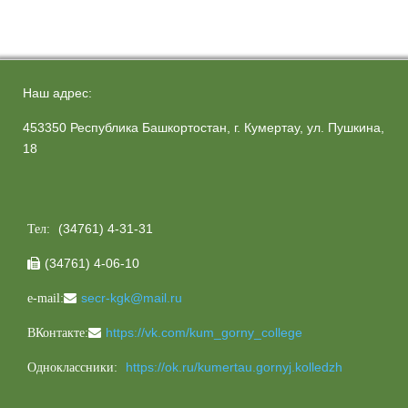
Наш адрес:
453350 Республика Башкортостан, г. Кумертау, ул. Пушкина,
18
(34761) 4-31-31
Тел:
(34761) 4-06-10

secr-kgk@mail.ru
e-mail:
https://vk.com/kum_gorny_college
ВКонтакте:
https://ok.ru/kumertau.gornyj.kolledzh
Одноклассники: