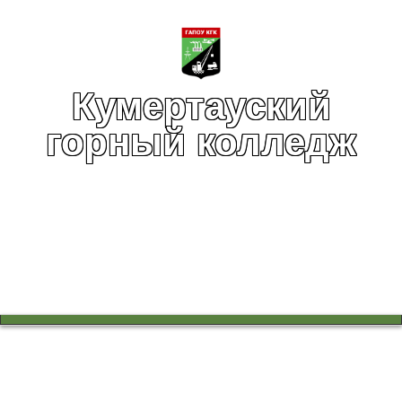
Кумертауский
горный колледж
Вы здесь:
Главная
Учебный процесс
Работа в цикловых комиссиях
Экскурсия в музей