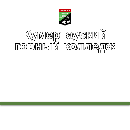
Кумертауский
горный колледж
Вы здесь:
Главная
Учебный процесс
Работа в цикловых комиссиях
Семья. Взгляд в будущее