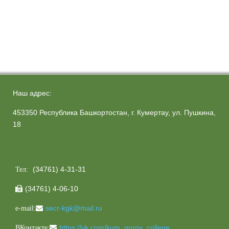
Наш адрес:
453350 Республика Башкортостан, г. Кумертау, ул. Пушкина,
18
(34761) 4-31-31
Тел:
(34761) 4-06-10

secr-kgk@mail.ru
e-mail:
https://vk.com/kum_gorny_college
ВКонтакте: