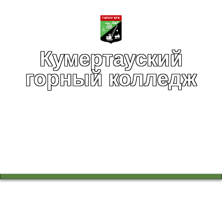
Кумертауский
горный колледж
Вы здесь:
Главная
Учебный процесс
Работа в цикловых комиссиях
В группе 1ПК-22 была проведена беседа «Правда о