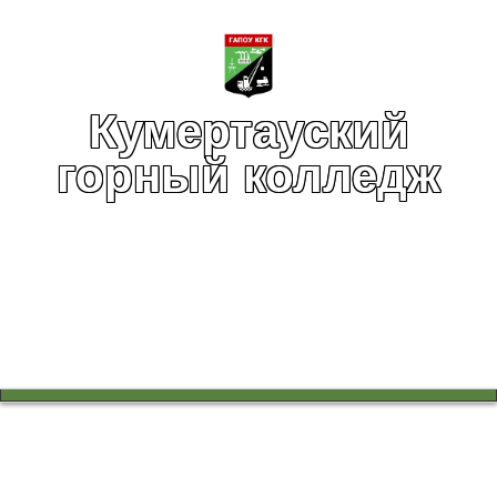
Кумертауский
горный колледж
Вы здесь:
Главная
Учебный процесс
Работа в цикловых комиссиях
От всей души поздравляем вас с Днём студента!