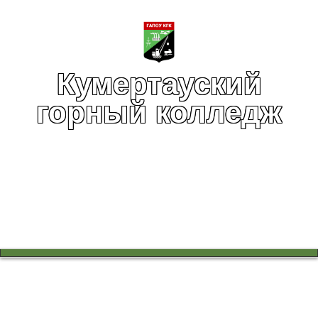
Кумертауский
горный колледж
Вы здесь:
Главная
Учебный процесс
Работа в цикловых комиссиях
Терроризм. Как не стать его жертвой