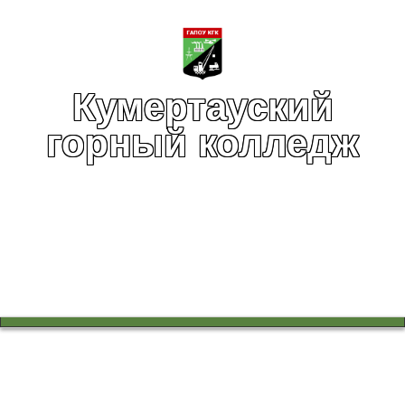
Кумертауский
горный колледж
Вы здесь:
Главная
Учебный процесс
Работа в цикловых комиссиях
Классный час на тему «Безопасные каникулы»