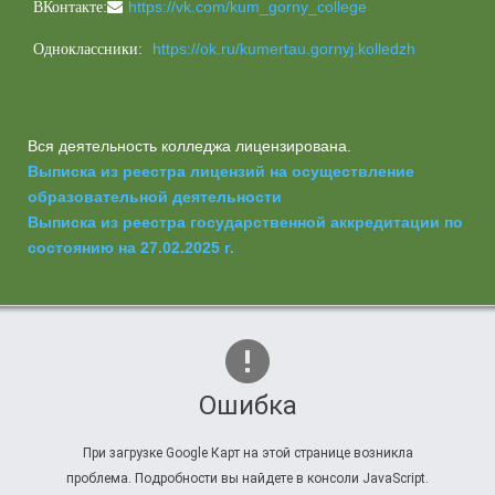
https://vk.com/kum_gorny_college
ВКонтакте:
https://ok.ru/kumertau.gornyj.kolledzh
Одноклассники:
Вся деятельность колледжа лицензирована.
Выписка из реестра лицензий на осуществление
образовательной деятельности
Выписка из реестра государственной аккредитации по
состоянию на 27.02.2025 г.
Ошибка
При загрузке Google Карт на этой странице возникла
проблема. Подробности вы найдете в консоли JavaScript.