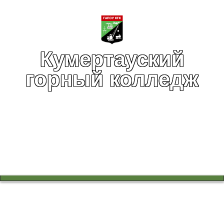
Кумертауский
горный колледж
Вы здесь:
Главная
Учебный процесс
Выпускникам
Завершилась защита дипломных проектов по
специальности ТТО