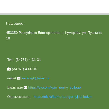
Наш адрес:
453350 Республика Башкортостан, г. Кумертау, ул. Пушкина,
18
(34761) 4-31-31
Тел:
(34761) 4-06-10

secr-kgk@mail.ru
e-mail:
https://vk.com/kum_gorny_college
ВКонтакте:
https://ok.ru/kumertau.gornyj.kolledzh
Одноклассники: