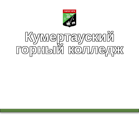
Кумертауский
горный колледж
Вы здесь:
Главная
Воспитательная работа
Третий этап конкурса "Алло, мы ищем таланты!"