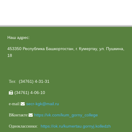
Наш адрес:
453350 Республика Башкортостан, г. Кумертау, ул. Пушкина,
18
(34761) 4-31-31
Тел:
(34761) 4-06-10

secr-kgk@mail.ru
e-mail:
https://vk.com/kum_gorny_college
ВКонтакте:
https://ok.ru/kumertau.gornyj.kolledzh
Одноклассники: