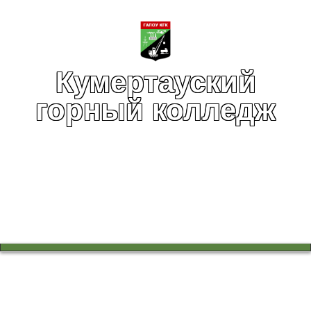
Кумертауский
горный колледж
Вы здесь:
Главная
Воспитательная работа
Всероссийская акция памяти «Блокадный хлеб»