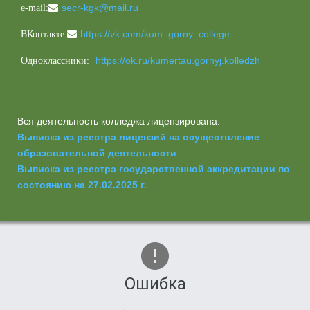
secr-kgk@mail.ru
e-mail:
https://vk.com/kum_gorny_college
ВКонтакте:
https://ok.ru/kumertau.gornyj.kolledzh
Одноклассники:
Вся деятельность колледжа лицензирована.
Выписка из реестра лицензий на осуществление
образовательной деятельности
Выписка из реестра государственной аккредитации по
состоянию на 27.02.2025 г.
Ошибка