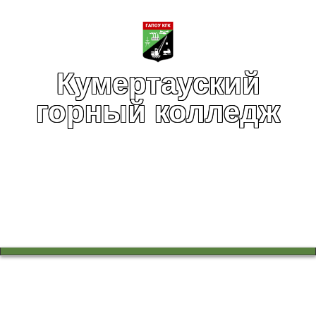
Кумертауский
горный колледж
Вы здесь:
Главная
Воспитательная работа
Чистый город начинается с нас! Студенты КГК на «Тропе
здоровья»