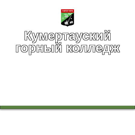
Кумертауский
горный колледж
Вы здесь:
Главная
Воспитательная работа
Тишина, которая говорит громче слов…