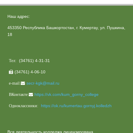
Наш адрес:
453350 Республика Башкортостан, г. Кумертау, ул. Пушкина,
18
(34761) 4-31-31
Тел:
(34761) 4-06-10

secr-kgk@mail.ru
e-mail:
https://vk.com/kum_gorny_college
ВКонтакте:
https://ok.ru/kumertau.gornyj.kolledzh
Одноклассники:
Вся деятельность колледжа лицензирована.