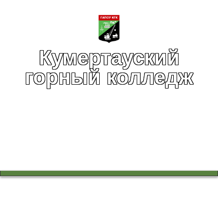
Кумертауский
горный колледж
Вы здесь:
Главная
Воспитательная работа
Международный день музеев