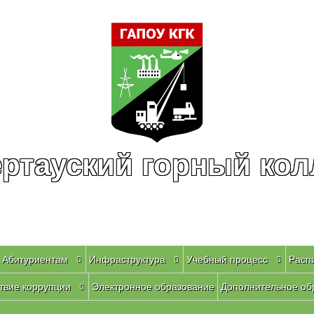
ртауский горный ко
Абитуриентам
Инфраструктура
Учебный процесс
Расп
твие коррупции
Электронное образование
Дополнительное об