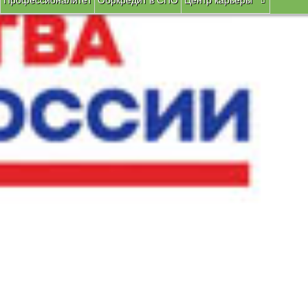
Профессионалитет
Обркредит в СПО
Центр карьеры
Вы здесь:
Главная
Воспитательная работа
Делай мир 
Делай мир лучше силой своего 
18 сентября 2019 года
в группе 1СЭЗ-16 прошёл классный ча
преподаватель спецдисциплин, мастер- эксперт по стандар
Ворлдскиллс Россия, место движения в развитии мировой и от
Классный руководитель Яковлева И.В