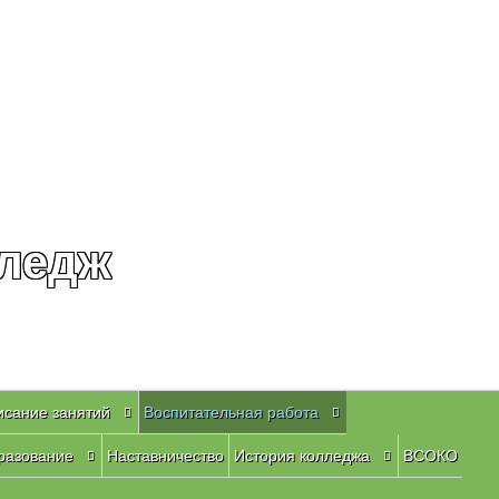
лледж
исание занятий
Воспитательная работа
разование
Наставничество
История колледжа
ВСОКО