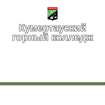
Кумертауский
горный колледж
Вы здесь:
Главная
Воспитательная работа
Для дружной группы уборка – дело нескучное!