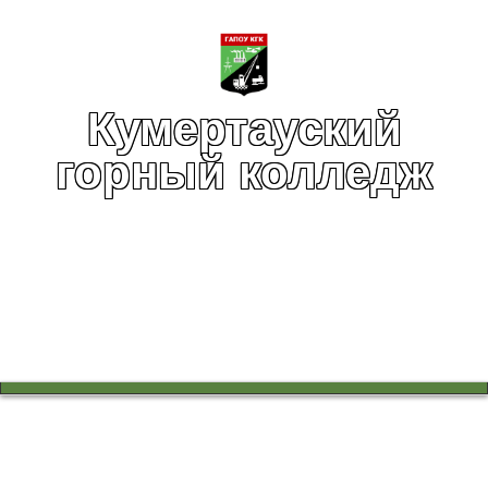
Кумертауский
горный колледж
Вы здесь:
Главная
Воспитательная работа
В группе 1 РАД 17 состоялся классный час