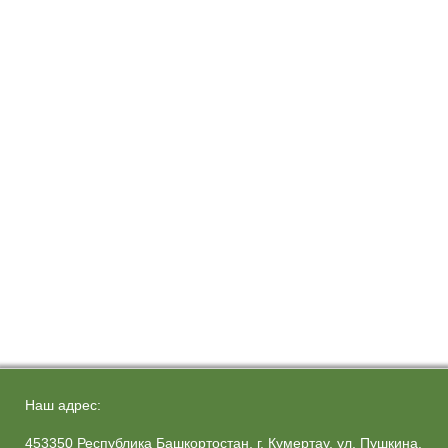
Наш адрес:
453350 Республика Башкортостан, г. Кумертау, ул. Пушкина,