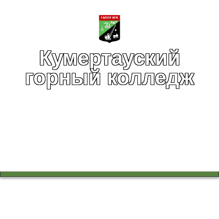
Кумертауский
горный колледж
Вы здесь:
Главная
Воспитательная работа
Военно-патриотический клуб "Отечество"
Новости клуба