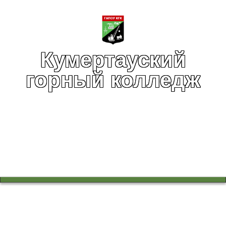
Кумертауский
горный колледж
Вы здесь:
Главная
Воспитательная работа
Военно-патриотический клуб "Отечество"
Новости клуба
Республиканский «Смотр строя и песни»