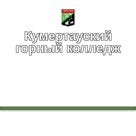
Кумертауский
горный колледж
Вы здесь:
Главная
Профессионалы
Новости движения
Медальон за профессионализм! Компетенция