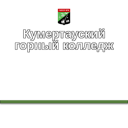
Кумертауский
горный колледж
Вы здесь:
Главная
Профессионалы
Новости движения
Отборочные соревнования WSR по компетенции