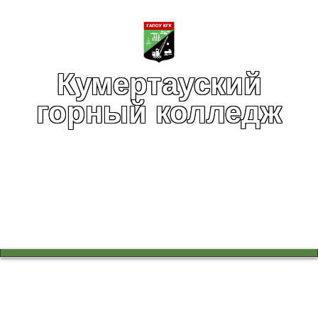
Кумертауский
горный колледж
Вы здесь:
Главная
Абитуриентам
Профориентация для школьников