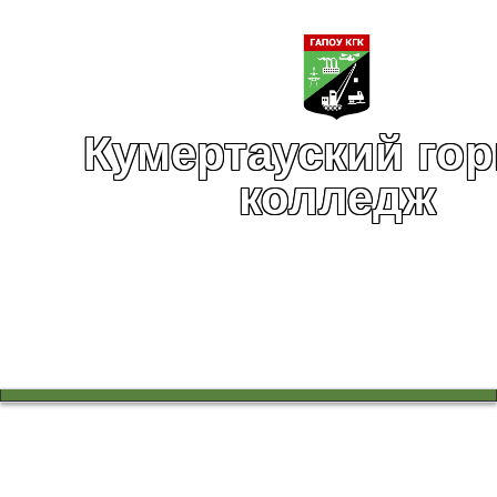
Кумертауский го
колледж
Вы здесь:
Главная
Абитуриентам
Профориентация для школьников