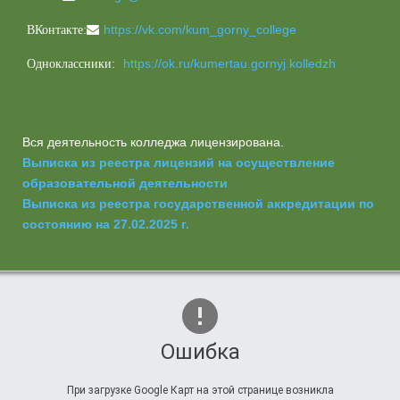
https://vk.com/kum_gorny_college
ВКонтакте:
https://ok.ru/kumertau.gornyj.kolledzh
Одноклассники:
Вся деятельность колледжа лицензирована.
Выписка из реестра лицензий на осуществление
образовательной деятельности
Выписка из реестра государственной аккредитации по
состоянию на 27.02.2025 г.
Ошибка
При загрузке Google Карт на этой странице возникла