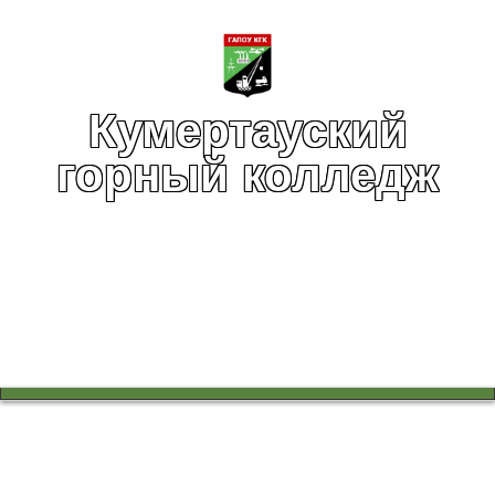
Кумертауский
горный колледж
Вы здесь:
Главная
Абитуриентам
Профориентация для школьников