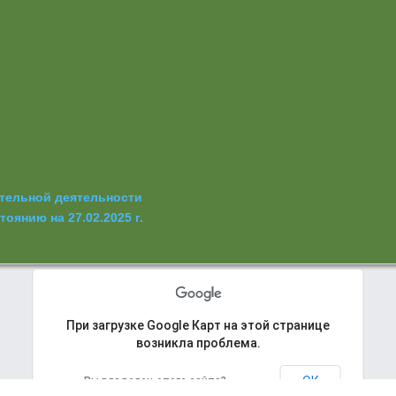
ательной деятельности
оянию на 27.02.2025 г.
При загрузке Google Карт на этой странице
возникла проблема.
Ошибка
ОК
Вы владелец этого сайта?
ogle Карт на этой странице возникла проблема. Подробности вы найдете в кон