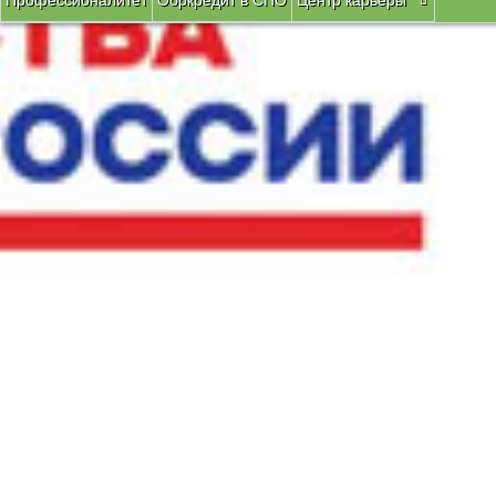
Профессионалитет
Обркредит в СПО
Центр карьеры
Вы здесь:
Главная
Сведения об образовательной организ
43.01.09 Повар, кондитер
ФГОС 43.01.09 Повар, кондитер
Программа подготовки квалифицированных рабочих, служащих 
Программа подготовки квалифицированных рабочих, служащих 
Учебный план профессии 43.01.09 Повар, кондитер
Учебный план профессии 43.01.09 Повар, кондитер с 2023 год
Программы воспитания обучающихся по профессии 43.01.09 П
Аннотация программ учебных дисциплин с приложением рабо
Аннотация программ практик