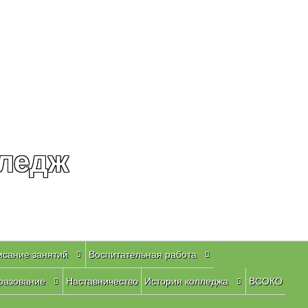
лледж
исание занятий
Воспитательная работа
разование
Наставничество
История колледжа
ВСОКО