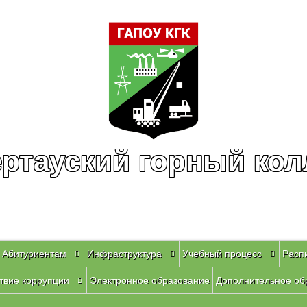
ртауский горный ко
Абитуриентам
Инфраструктура
Учебный процесс
Расп
твие коррупции
Электронное образование
Дополнительное об