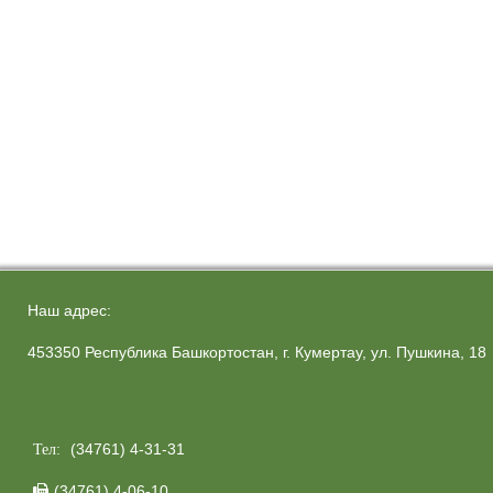
Наш адрес:
453350 Республика Башкортостан, г. Кумертау, ул. Пушкина, 18
(34761) 4-31-31
Тел:
(34761) 4-06-10
