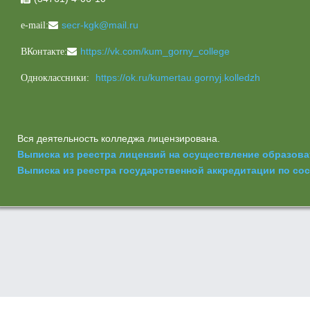
secr-kgk@mail.ru
e-mail:
https://vk.com/kum_gorny_college
ВКонтакте:
https://ok.ru/kumertau.gornyj.kolledzh
Одноклассники:
Вся деятельность колледжа лицензирована.
Выписка из реестра лицензий на осуществление образов
Выписка из реестра государственной аккредитации по сост
При загрузке Go