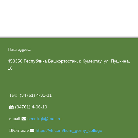
Наш адрес:
453350 Республика Башкортостан, г. Кумертау, ул. Пушкина,
18
(34761) 4-31-31
Тел:
(34761) 4-06-10

secr-kgk@mail.ru
e-mail:
https://vk.com/kum_gorny_college
ВКонтакте: