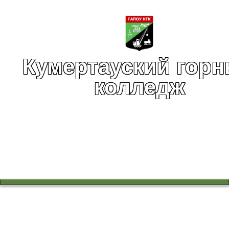
Кумертауский гор
колледж
Вы здесь:
Главная
Профессионалитет
Профессионалитет