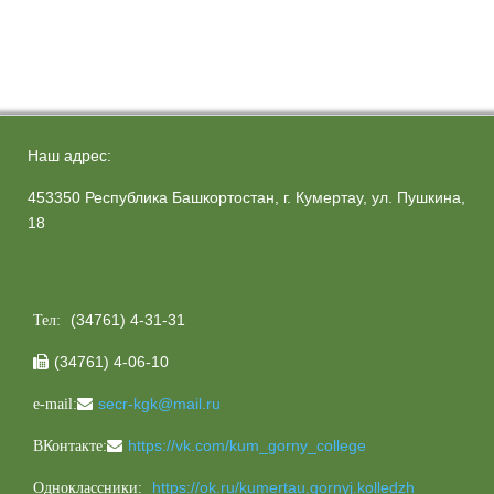
Наш адрес:
453350 Республика Башкортостан, г. Кумертау, ул. Пушкина,
18
(34761) 4-31-31
Тел:
(34761) 4-06-10

secr-kgk@mail.ru
e-mail:
https://vk.com/kum_gorny_college
ВКонтакте:
https://ok.ru/kumertau.gornyj.kolledzh
Одноклассники: