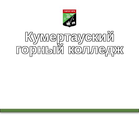
Кумертауский
горный колледж
Вы здесь:
Главная
Воспитательная работа
Студенты посетили художественную выставку «АРТ
ПОДДЕРЖКА – Zа наших»