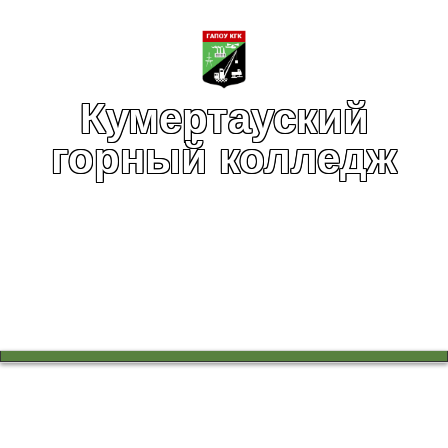
Кумертауский
горный колледж
Вы здесь:
Главная
Воспитательная работа
Колледж - территория безопасности
ПАМЯТКА «О последствиях потребления насвая»