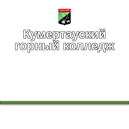
Кумертауский
горный колледж
Вы здесь:
Главная
Воспитательная работа
Военно-патриотический клуб "Отечество"
Новости клуба
Финал Смотра–конкурса «Батыр 2025»