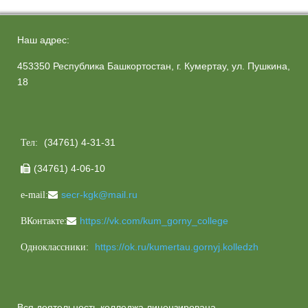
Наш адрес:
453350 Республика Башкортостан, г. Кумертау, ул. Пушкина,
18
(34761) 4-31-31
Тел:
(34761) 4-06-10

secr-kgk@mail.ru
e-mail:
https://vk.com/kum_gorny_college
ВКонтакте:
https://ok.ru/kumertau.gornyj.kolledzh
Одноклассники:
Вся деятельность колледжа лицензирована.