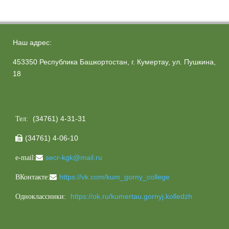
Наш адрес:
453350 Республика Башкортостан, г. Кумертау, ул. Пушкина,
18
(34761) 4-31-31
Тел:
(34761) 4-06-10

secr-kgk@mail.ru
e-mail:
https://vk.com/kum_gorny_college
ВКонтакте:
https://ok.ru/kumertau.gornyj.kolledzh
Одноклассники: