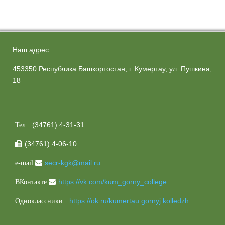
Наш адрес:
453350 Республика Башкортостан, г. Кумертау, ул. Пушкина,
18
(34761) 4-31-31
Тел:
(34761) 4-06-10

secr-kgk@mail.ru
e-mail:
https://vk.com/kum_gorny_college
ВКонтакте:
https://ok.ru/kumertau.gornyj.kolledzh
Одноклассники: