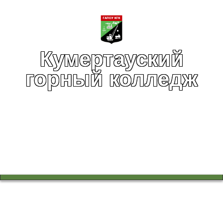
Кумертауский
горный колледж
Вы здесь:
Главная
Учебный процесс
Работа в цикловых комиссиях