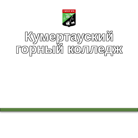
Кумертауский
горный колледж
Вы здесь:
Главная
Учебный процесс
Работа в цикловых комиссиях